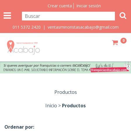
Crear cuenta
Iniciar sesión
011 5372 2420 |
ventasminoristasacabajo@gmail.com
0
Productos
Inicio
>
Productos
Ordenar por: