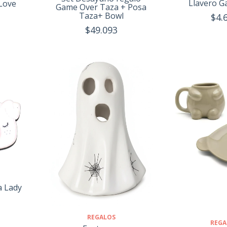
Llavero G
 Love
Game Over Taza + Posa
Taza+ Bowl
$4.
$49.093
a Lady
REGALOS
REGA