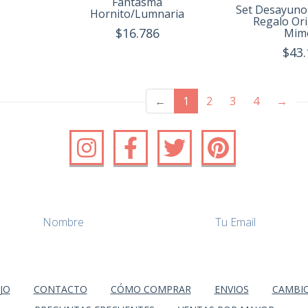
Fantasma
Set Desayuno
Hornito/Lumnaria
Regalo Ori
$16.786
Mim
$43.
(current)
←
1
2
3
4
→
JO
CONTACTO
CÓMO COMPRAR
ENVIOS
CAMBIO