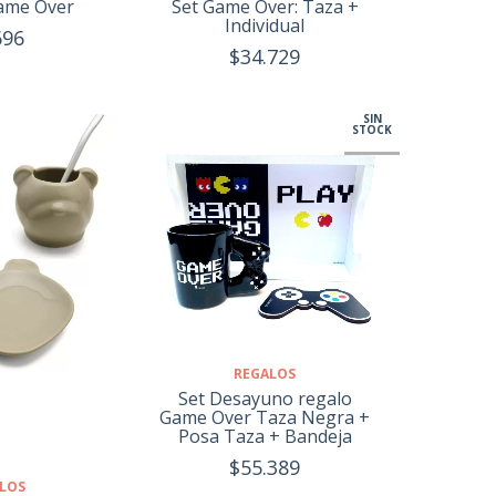
ame Over
Set Game Over: Taza +
Individual
696
$34.729
SIN
STOCK
REGALOS
Set Desayuno regalo
Game Over Taza Negra +
Posa Taza + Bandeja
$55.389
LOS