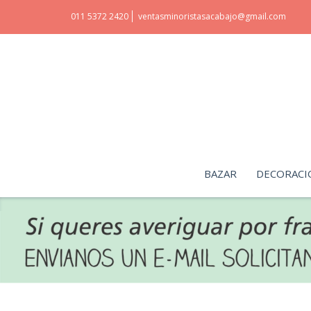
011 5372 2420
ventasminoristasacabajo@gmail.com
BAZAR
DECORACI