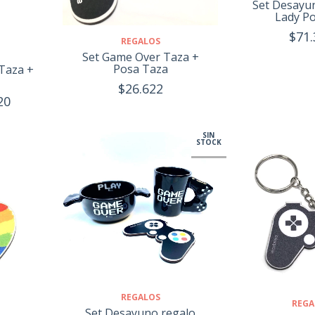
Set Desayu
Lady Po
$71.
REGALOS
Set Game Over Taza +
Posa Taza
(Taza +
$26.622
20
SIN
STOCK
REGALOS
REGA
Set Desayuno regalo