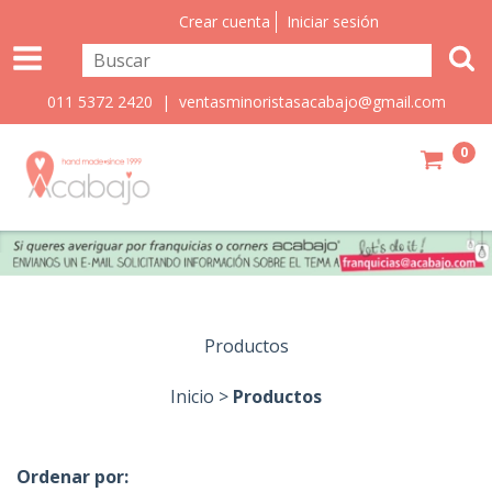
Crear cuenta
Iniciar sesión
011 5372 2420 |
ventasminoristasacabajo@gmail.com
0
Productos
Inicio
>
Productos
Ordenar por: