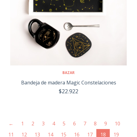
BAZAR
Bandeja de madera Magic Constelaciones
$22.922
←
1
2
3
4
5
6
7
8
9
10
(current)
11
12
13
14
15
16
17
18
19