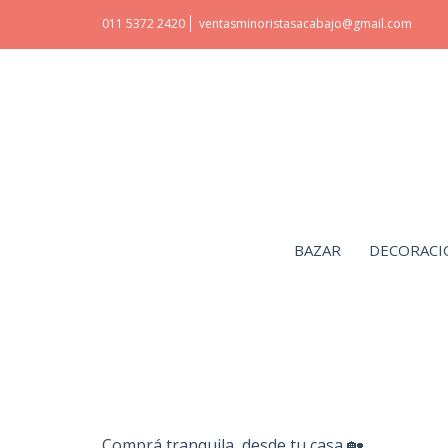
011 5372 2420
ventasminoristasacabajo@gmail.com
BAZAR
DECORACI
Comprá tranquila, desde tu casa 🏡